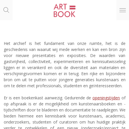
Ga
direct
naar
de
hoofdinhoud
Het archief is het fundament van onze ruimte, het is de
geschiedenis van waaruit wij mede werken en kan een bron zijn
voor nieuwe presentaties en exposities. De waarden van
gastvrijheid, collectiviteit, experimenteren en kennisuitwisseling
liggen er in verankerd en ook de diversiteit aan materialen en
verschijningsvormen komen er in terug. Een rijke en bijzondere
bron om uit te putten voor jongere generaties kunstenaars en
om te delen met professionals, studenten en geïnteresseerden.
Er is een boekenkast aanwezig. Gedurende de
openingstijden
of
op afspraak is er de mogelijkheid om kunstenaarsboeken en -
tijdschriften door te bladeren en documentatie te raadplegen. We
bieden hiermee een kennisbank voor kunstenaars, academici,
onderzoekers, studenten of curatoren om hun huidige praktijk
verder te ontwikkelen of een nieuw (onderzoeks)project te