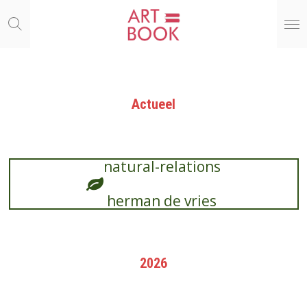
Ga
direct
naar
de
hoofdinhoud
Actueel
natural-relations
herman de vries
2026