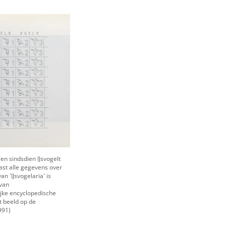
en sindsdien IJsvogelt
ast alle gegevens over
n 'IJsvogelaria' is
 van
lijke encyclopedische
t beeld op de
991)