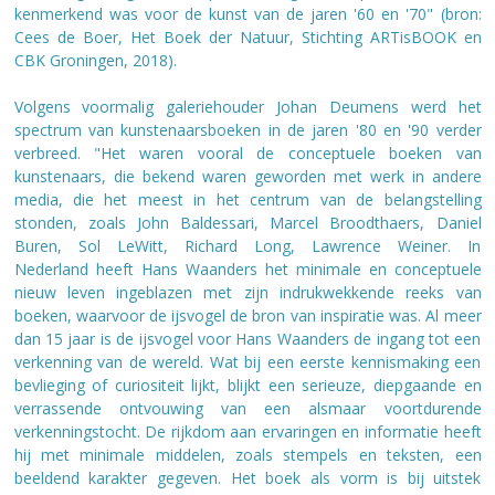
kenmerkend was voor de kunst van de jaren '60 en '70" (bron:
Cees de Boer, Het Boek der Natuur, Stichting ARTisBOOK en
CBK Groningen, 2018).
Volgens voormalig galeriehouder Johan Deumens werd het
spectrum van kunstenaarsboeken in de jaren '80 en '90 verder
verbreed. "Het waren vooral de conceptuele boeken van
kunstenaars, die bekend waren geworden met werk in andere
media, die het meest in het centrum van de belangstelling
stonden, zoals John Baldessari, Marcel Broodthaers, Daniel
Buren, Sol LeWitt, Richard Long, Lawrence Weiner. In
Nederland heeft Hans Waanders het minimale en conceptuele
nieuw leven ingeblazen met zijn indrukwekkende reeks van
boeken, waarvoor de ijsvogel de bron van inspiratie was. Al meer
dan 15 jaar is de ijsvogel voor Hans Waanders de ingang tot een
verkenning van de wereld. Wat bij een eerste kennismaking een
bevlieging of curiositeit lijkt, blijkt een serieuze, diepgaande en
verrassende ontvouwing van een alsmaar voortdurende
verkenningstocht. De rijkdom aan ervaringen en informatie heeft
hij met minimale middelen, zoals stempels en teksten, een
beeldend karakter gegeven. Het boek als vorm is bij uitstek