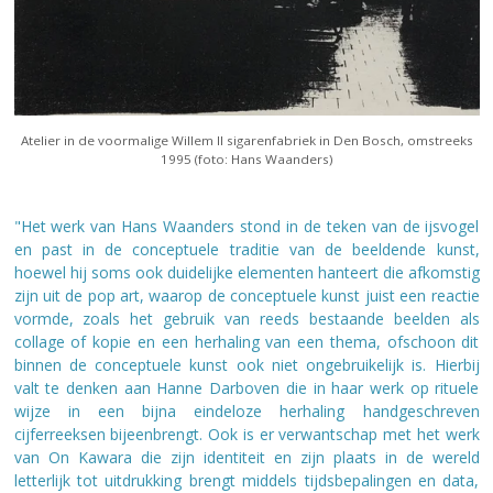
Atelier in de voormalige Willem II sigarenfabriek in Den Bosch, omstreeks
1995 (foto: Hans Waanders)
"Het werk van Hans Waanders stond in de teken van de ijsvogel
en past in de conceptuele traditie van de beeldende kunst,
hoewel hij soms ook duidelijke elementen hanteert die afkomstig
zijn uit de pop art, waarop de conceptuele kunst juist een reactie
vormde, zoals het gebruik van reeds bestaande beelden als
collage of kopie en een herhaling van een thema, ofschoon dit
binnen de conceptuele kunst ook niet ongebruikelijk is. Hierbij
valt te denken aan Hanne Darboven die in haar werk op rituele
wijze in een bijna eindeloze herhaling handgeschreven
cijferreeksen bijeenbrengt. Ook is er verwantschap met het werk
van On Kawara die zijn identiteit en zijn plaats in de wereld
letterlijk tot uitdrukking brengt middels tijdsbepalingen en data,