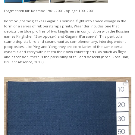
Fragmenten uit: Kocmoc 1961-2001, oplage 100, 2001
Kocmoc (cosmos) takes Gagarin's seminal flight into space voyage in the
form of a series of rubberstamps prints, Waander incudes one that
depicts the blue profiles of two kingfishers in conjunction with the Russian
names Kingfisher ( Зимородeк) and Gagarin (Гагарина). This particular
stamp depicts bird and cosmonaut as complementary, interdependent
popposites. Like Ying and Yang, they are corollaries of the same aerial
dynamic and carry within them their own counterparts. As much as flight
and ascension, there is the possibility of fall and descent (bron: Ross Hair,
Brilliant Absence, 2019).