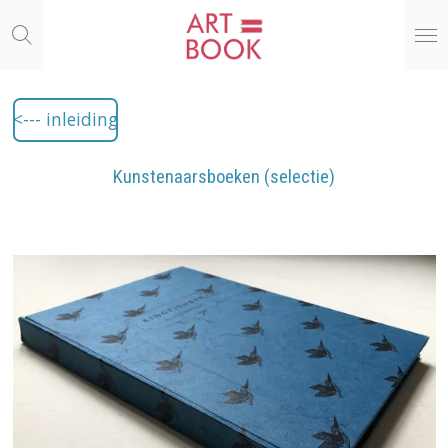
Ga
direct
naar
de
hoofdinhoud
<--- inleiding
Kunstenaarsboeken (selectie)