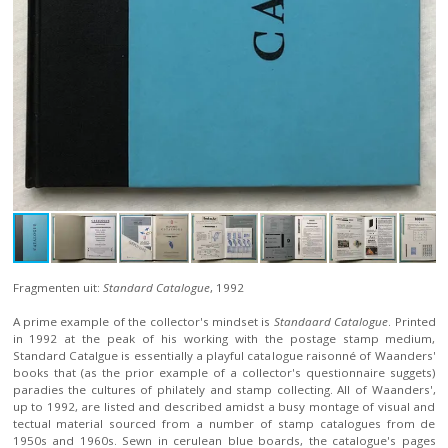
Fragmenten uit:
Standard Catalogue
, 1992
A prime example of the collector's mindset is
Standaard Catalogue
. Printed
in 1992 at the peak of his working with the postage stamp medium,
Standard Catalgue is essentially a playful catalogue raisonné of Waanders'
books that (as the prior example of a collector's questionnaire suggets)
paradies the cultures of philately and stamp collecting. All of Waanders',
up to 1992, are listed and described amidst a busy montage of visual and
tectual material sourced from a number of stamp catalogues from de
1950s and 1960s. Sewn in cerulean blue boards, the catalogue's pages