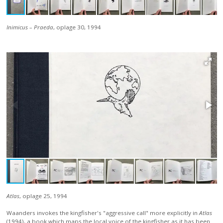
Inimicus – Praeda
, oplage 30, 1994
Atlas
, oplage 25, 1994
Waanders invokes the kingfisher's "aggressive call" more explicitly in
Atlas
(1994), a book which maps the local voice of the kingfisher as it has been