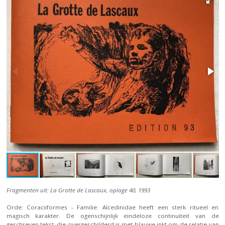
Fragmenten uit: La Grotte de Lascaux, oplage 40, 1993
Orde: Coraciiformes - Familie: Alcedinidae heeft een sterk ritueel en
magisch karakter. De ogenschijnlijk eindeloze continuïteit van de
geschreven tekst, die overgeschilderd is met blauwe inkt om de relatie van