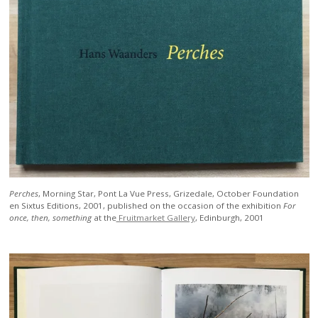
Perches
, Morning Star, Pont La Vue Press, Grizedale, October Foundation
en Sixtus Editions, 2001, published
on the occasion of the exhibition
For
once, then, something
at the
Fruitmarket Gallery
, Edinburgh, 2001