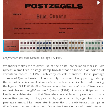
Fragmenten uit: Blue Queens
, oplage 17, 1992
Waanders makes more overt use of the postal concellation mark in
Blue
Queens
, a small red postage stamp booklet that he made in an edition of
zeventeen copies in 1992. Each copy collects standard British postage
stamps of Queen Elizabeth II in a veriety of colours. Every postage stamp
that is not blue is cancelled or defaced with a blue circular mark bearing
the legend: BLUE. While
Blue Queens
recalls the theme of one of Waanders'
earliest books,
Kingfishers and Queens
(1987) it also anticipates the
kingfisher rubberstamps that Waanders would later impress upon on a
range field guides, books, postcards, cigarette cards, cigar bands, and
postage stamps. Like these later interventions, the obliterated stamps in
Blue Queens
invoke their absent Other-the Blue King,
Alcedo atthis
. An old,