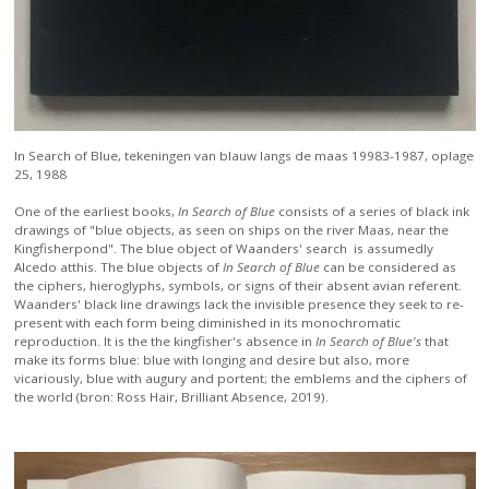
In Search of Blue, tekeningen van blauw langs de maas 19983-1987, oplage
25, 1988
One of the earliest books,
In Search of Blue
consists of a series of black ink
drawings of "blue objects, as seen on ships on the river Maas, near the
Kingfisherpond". The blue object of Waanders' search is assumedly
Alcedo atthis. The blue objects of
In Search of Blue
can be considered as
the ciphers, hieroglyphs, symbols, or signs of their absent avian referent.
Waanders' black line drawings lack the invisible presence they seek to re-
present with each form being diminished in its monochromatic
reproduction. It is the the kingfisher's absence in
In Search of Blue's
that
make its forms blue: blue with longing and desire but also, more
vicariously, blue with augury and portent; the emblems and the ciphers of
the world (bron: Ross Hair, Brilliant Absence, 2019).