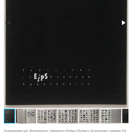
Fragmenten uit: Recognition
, Uitgeverij Philips Elchers Groningen, oplage 50,