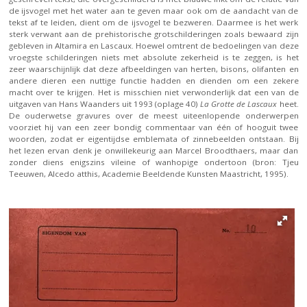
de ijsvogel met het water aan te geven maar ook om de aandacht van de
tekst af te leiden, dient om de ijsvogel te bezweren. Daarmee is het werk
sterk verwant aan de prehistorische grotschilderingen zoals bewaard zijn
gebleven in Altamira en Lascaux. Hoewel omtrent de bedoelingen van deze
vroegste schilderingen niets met absolute zekerheid is te zeggen, is het
zeer waarschijnlijk dat deze afbeeldingen van herten, bisons, olifanten en
andere dieren een nuttige functie hadden en dienden om een zekere
macht over te krijgen. Het is misschien niet verwonderlijk dat een van de
uitgaven van Hans Waanders uit 1993 (oplage 40)
La Grotte de Lascaux
heet.
De ouderwetse gravures over de meest uiteenlopende onderwerpen
voorziet hij van een zeer bondig commentaar van één of hooguit twee
woorden, zodat er eigentijdse emblemata of zinnebeelden ontstaan. Bij
het lezen ervan denk je onwillekeurig aan Marcel Broodthaers, maar dan
zonder diens enigszins vileine of wanhopige ondertoon (bron: Tjeu
Teeuwen, Alcedo atthis, Academie Beeldende Kunsten Maastricht, 1995).