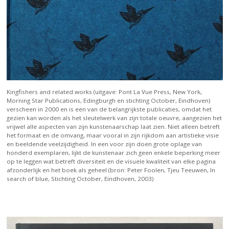
Kingfishers and related works (uitgave: Pont La Vue Press, New York,
Morning Star Publications, Edingburgh en stichting October, Eindhoven)
verscheen in 2000 en is een van de belangrijkste publicaties, omdat het
gezien kan worden als het sleutelwerk van zijn totale oeuvre, aangezien het
vrijwel alle aspecten van zijn kunstenaarschap laat zien. Niet alleen betreft
het formaat en de omvang, maar vooral in zijn rijkdom aan artistieke visie
en beeldende veelzijdigheid. In een voor zijn doen grote oplage van
honderd exemplaren, lijkt de kunstenaar zich geen enkele beperking meer
op te leggen wat betreft diversiteit en de visuele kwaliteit van elke pagina
afzonderlijk en het boek als geheel (bron: Peter Foolen, Tjeu Teeuwen, In
search of blue, Stichting October, Eindhoven, 2003)