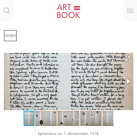
Ga
direct
naar
de
hoofdinhoud
<index
Ephemera, no. 7, Amsterdam, 1978