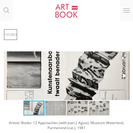
Ga
direct
naar
de
hoofdinhoud
<index
Artists’ Books: 12 Approaches (with Juan J. Agius), Museum Waterland,
Purmerend (cat.), 1981