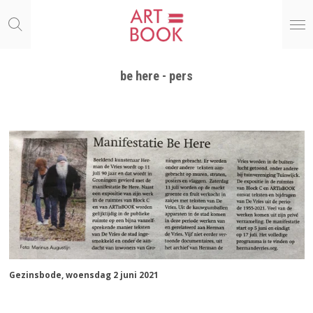
Ga
direct
naar
de
hoofdinhoud
be here - pers
Gezinsbode, woensdag 2 juni 2021