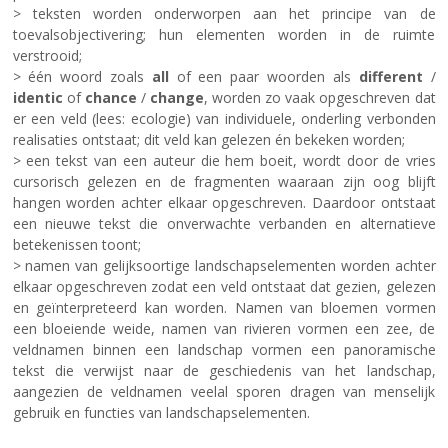
> teksten worden onderworpen aan het principe van de
toevalsobjectivering; hun elementen worden in de ruimte
verstrooid;
> één woord zoals
all
of een paar woorden als
different
/
identic
of
chance
/
change
, worden zo vaak opgeschreven dat
er een veld (lees: ecologie) van individuele, onderling verbonden
realisaties ontstaat; dit veld kan gelezen én bekeken worden;
> een tekst van een auteur die hem boeit, wordt door de vries
cursorisch gelezen en de fragmenten waaraan zijn oog blijft
hangen worden achter elkaar opgeschreven. Daardoor ontstaat
een nieuwe tekst die onverwachte verbanden en alternatieve
betekenissen toont;
> namen van gelijksoortige landschapselementen worden achter
elkaar opgeschreven zodat een veld ontstaat dat gezien, gelezen
en geïnterpreteerd kan worden. Namen van bloemen vormen
een bloeiende weide, namen van rivieren vormen een zee, de
veldnamen binnen een landschap vormen een panoramische
tekst die verwijst naar de geschiedenis van het landschap,
aangezien de veldnamen veelal sporen dragen van menselijk
gebruik en functies van landschapselementen.