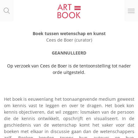
Ga
direct
naar
de
hoofdinhoud
Boek tussen wetenschap en kunst
Cees de Boer (curator)
GEANNULLEERD
Op verzoek van Cees de Boer is de tentoonstelling tot nader
orde uitgesteld.
Het boek is eeuwenlang het toonaangevende medium geweest
om kennis vast te leggen en over te dragen. Het boek kon
kennis objectiveren, dat wil zeggen: losmaken van de persoon
die de kennis ontwikkelt, opschrijft en visualiseert. In de
geschiedenis van de wetenschap komt het vaker voor dat
boeken met elkaar in discussie gaan dan de wetenschappers
zelf. Boeken konden tevens hun auteurs en hun