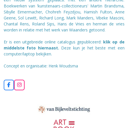
B
oekwerken van ‘kunstenaars-collectioneurs' Martin Brandsma,
Sibylle Eimermacher, Chohreh Feyzdjou, Hamish Fulton, Anne
Geene, Sol Lewitt, Richard Long, Mark Manders, Vibeke Mascini,
Chantal Rens, Roland Sips, Hans de Vries en herman de vries
worden in relatie met het werk van Waanders getoond.
Er is een uitgebreide online catalogus gepubliceerd:
klik op de
middelste foto hiernaast.
Deze kun je het beste met een
computer/laptop bekijken.
Concept en organisatie: Henk Woudsma
F
I
a
n
c
s
e
t
b
a
o
g
o
r
k
a
m