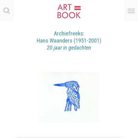
Ga
direct
naar
de
hoofdinhoud
Archiefreeks:
Hans
Waande
rs
(1951-2001)
20 jaar in gedachten