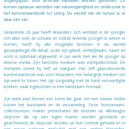
uitgangspunt voor artistiek handelen worden genomen. Zo
komen opnieuw werelden van nieuwsgierigheid en onderzoek in
het kunstenaarsboek tot uiting. De wereld van de natuur is er
daar één van.
Gedurende 20 jaar heeft Waanders zich verdiept in de ijsvogel.
Om alles over de schuwe en solitair levende ijsvogel te weten te
komen, heeft hij alle mogelijke bronnen in de wereld
geraadpleegd. Elk detail, zoals zijn geluid, verblijfplaats, naam en
vorm is optimaal uitgewerkt. In zijn werk zien we de ijsvogel op
diverse media. Zijn favoriete medium was stempeltechniek. De
stempels sneed hij zelf uit vlakgum. Het zelf geproduceerde
kunstenaarsboek was voor Waanders een belangrijk medium om
zijn werk te tonen. Het zijn zorgvuldig met de hand vervaardigde
boeken, vaak ingebonden in een handzaam formaat.
Zijn werk past binnen een trend die gaat om een nauwe relatie
tussen het kunstwerk en de verzameling. ​Deze ‘kunstenaars-
collectioneurs’ maken presentaties die bestaan uit alledaagse
objecten die op een eigen manier worden geordend en
gearchiveerd; de objecten worden uit hun context gehaald en in
een nieuw systeem geplaatst met een andere hiërarchie.