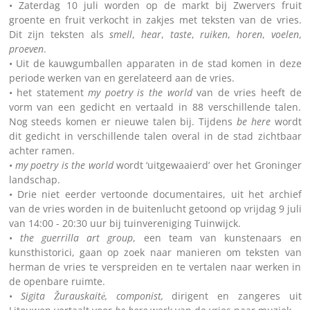
• Zaterdag 10 juli worden op de markt bij Zwervers fruit
groente en fruit verkocht in zakjes met teksten van de vries.
Dit zijn teksten als
smell
,
hear
,
taste
,
ruiken
,
horen
,
voelen
,
proeven
.
• Uit de kauwgumballen apparaten in de stad komen in deze
periode werken van en gerelateerd aan de vries.
• het statement
my poetry is the world
van de vries heeft de
vorm van een gedicht en vertaald in 88 verschillende talen.
Nog steeds komen er nieuwe talen bij. Tijdens
be here
wordt
dit gedicht in verschillende talen overal in de stad zichtbaar
achter ramen.
•
my poetry is the world
wordt ‘uitgewaaierd’ over het Groninger
landschap.
• Drie niet eerder vertoonde documentaires, uit het archief
van de vries worden in de buitenlucht getoond op vrijdag 9 juli
van 14:00 - 20:30 uur bij tuinvereniging Tuinwijck.
•
the guerrilla art group
, een team van kunstenaars en
kunsthistorici, gaan op zoek naar manieren om teksten van
herman de vries te verspreiden en te vertalen naar werken in
de openbare ruimte.
•
Sigita Žurauskaitė, componist,
dirigent en zangeres uit