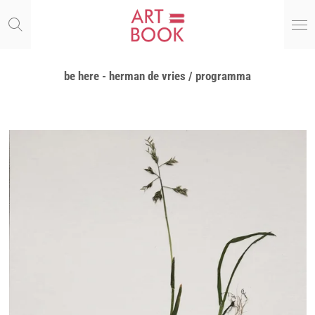
Ga
direct
naar
de
hoofdinhoud
be here - herman de vries / programma