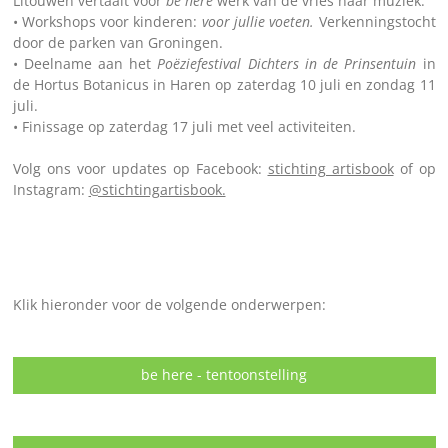
Litouwen vertaalt voor
be here
werk van de vries naar muziek.
• Workshops voor kinderen:
voor jullie voeten.
Verkenningstocht
door de parken van Groningen.
• Deelname aan het
Poëziefestival Dichters in de Prinsentuin
in
de Hortus Botanicus in Haren op zaterdag 10 juli en zondag 11
juli.
• Finissage op zaterdag 17 juli met veel activiteiten.
Volg ons voor updates op Facebook:
stichting artisbook
of op
Instagram:
@stichtingartisbook.
Klik hieronder voor de volgende onderwerpen:
be here - tentoonstelling