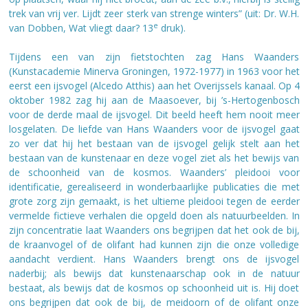
trek van vrij ver. Lijdt zeer sterk van strenge winters” (uit: Dr. W.H.
e
van Dobben, Wat vliegt daar? 13
druk).
Tijdens een van zijn fietstochten zag Hans Waanders
(Kunstacademie Minerva Groningen, 1972-1977) in 1963 voor het
eerst een ijsvogel (Alcedo Atthis) aan het Overijssels kanaal. Op 4
oktober 1982 zag hij aan de Maasoever, bij ’s-Hertogenbosch
voor de derde maal de ijsvogel. Dit beeld heeft hem nooit meer
losgelaten.
De liefde van Hans Waanders voor de ijsvogel gaat
zo ver dat hij het bestaan van de ijsvogel gelijk stelt aan het
bestaan van de kunstenaar en deze vogel ziet als het bewijs van
de schoonheid van de kosmos. Waanders’ pleidooi voor
identificatie, gerealiseerd in wonderbaarlijke publicaties die met
grote zorg zijn gemaakt, is het ultieme pleidooi tegen de eerder
vermelde fictieve verhalen die opgeld doen als natuurbeelden. In
zijn concentratie laat Waanders ons begrijpen dat het ook de bij,
de kraanvogel of de olifant had kunnen zijn die onze volledige
aandacht verdient. Hans Waanders brengt ons de ijsvogel
naderbij; als bewijs dat kunstenaarschap ook in de natuur
bestaat, als bewijs dat de kosmos op schoonheid uit is. Hij doet
ons begrijpen dat ook de bij, de meidoorn of de olifant onze