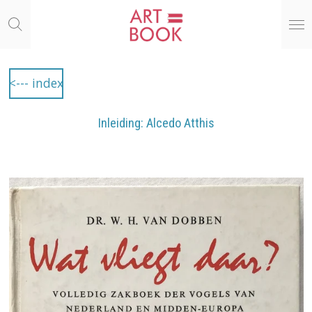
Ga
direct
naar
de
hoofdinhoud
<--- index
Inleiding: Alcedo Atthis