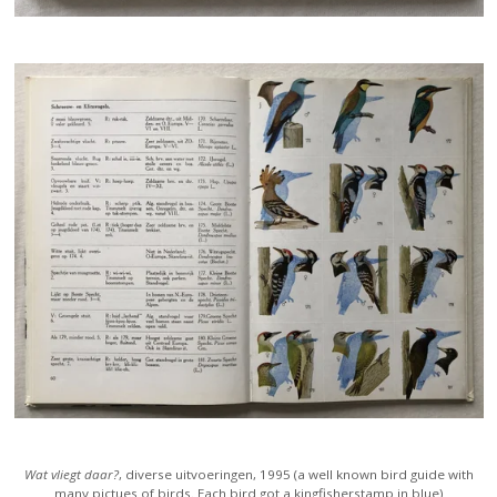
Wat vliegt daar?
, diverse uitvoeringen, 1995 (a well known bird guide with
many pictues of birds. Each bird got a kingfisherstamp in blue)