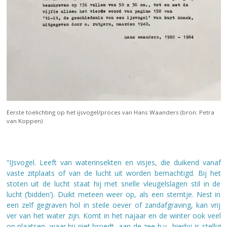
Eerste toelichting op het ijsvogel/proces van Hans Waanders (bron: Petra
van Koppen)
“IJsvogel. Leeft van waterinsekten en visjes, die duikend vanaf
vaste zitplaats of van de lucht uit worden bemachtigd. Bij het
stoten uit de lucht staat hij met snelle vleugelslagen stil in de
lucht (‘bidden’). Duikt meteen weer op, als een sterntje. Nest in
een zelf gegraven hol in steile oever of zandafgraving, kan vrij
ver van het water zijn. Komt in het najaar en de winter ook veel
op plaatsen, waar hij niet broedt, aan de zee b.v., hierbij is stellig