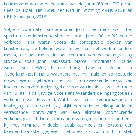
kenmerkend was voor de kunst van de jaren '60 en '70" (bron:
Cees de Boer, Het Boek der Natuur, Stichting ARTisBOOK en
CBK Groningen, 2018).
Volgens voormalig galeriehouder Johan Deumens werd het
spectrum van kunstenaarsboeken in de jaren '80 en '90 verder
verbreed. "Het waren vooral de conceptuele boeken van
kunstenaars, die bekend waren geworden met werk in andere
media, die het meest in het centrum van de belangstelling
stonden, zoals John Baldessari, Marcel Broodthaers, Daniel
Buren, Sol LeWitt, Richard Long, Lawrence Weiner. In
Nederland heeft Hans Waanders het minimale en conceptuele
nieuw leven ingeblazen met zijn indrukwekkende reeks van
boeken, waarvoor de ijsvogel de bron van inspiratie was. Al meer
dan 15 jaar is de ijsvogel voor Hans Waanders de ingang tot een
verkenning van de wereld. Wat bij een eerste kennismaking een
bevlieging of curiositeit lijkt, blijkt een serieuze, diepgaande en
verrassende ontvouwing van een alsmaar voortdurende
verkenningstocht. De rijkdom aan ervaringen en informatie heeft
hij met minimale middelen, zoals stempels en teksten, een
beeldend karakter gegeven. Het boek als vorm is bij uitstek