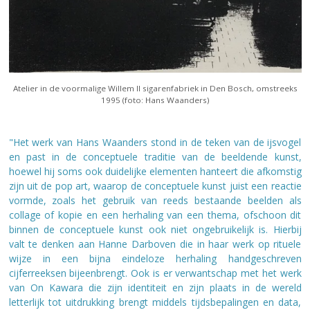
Atelier in de voormalige Willem II sigarenfabriek in Den Bosch, omstreeks
1995 (foto: Hans Waanders)
"Het werk van Hans Waanders stond in de teken van de ijsvogel
en past in de conceptuele traditie van de beeldende kunst,
hoewel hij soms ook duidelijke elementen hanteert die afkomstig
zijn uit de pop art, waarop de conceptuele kunst juist een reactie
vormde, zoals het gebruik van reeds bestaande beelden als
collage of kopie en een herhaling van een thema, ofschoon dit
binnen de conceptuele kunst ook niet ongebruikelijk is. Hierbij
valt te denken aan Hanne Darboven die in haar werk op rituele
wijze in een bijna eindeloze herhaling handgeschreven
cijferreeksen bijeenbrengt. Ook is er verwantschap met het werk
van On Kawara die zijn identiteit en zijn plaats in de wereld
letterlijk tot uitdrukking brengt middels tijdsbepalingen en data,