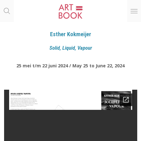
Ga
direct
naar
de
hoofdinhoud
Esther Kokmeijer
Solid, Liquid, Vapour
25 mei t/m 22 juni 2024 / May 25 to June 22, 2024