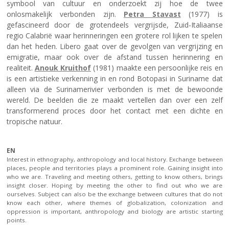
symbool van cultuur en onderzoekt zij hoe de twee
onlosmakelijk verbonden zijn.
Petra Stavast
(1977) is
gefascineerd door de grotendeels vergrijsde, Zuid-Italiaanse
regio Calabrië waar herinneringen een grotere rol lijken te spelen
dan het heden. Libero gaat over de gevolgen van vergrijzing en
emigratie, maar ook over de afstand tussen herinnering en
realiteit.
Anouk Kruithof
(1981) maakte een persoonlijke reis en
is een artistieke verkenning in en rond Botopasi in Suriname dat
alleen via de Surinamerivier verbonden is met de bewoonde
wereld.
De beelden die ze maakt vertellen dan over een zelf
transformerend proces door het contact met een dichte en
tropische natuur.
EN
Interest in ethnography, anthropology and local history. Exchange between
places, people and territories plays a prominent role. Gaining insight into
who we are. Traveling and meeting others, getting to know others, brings
insight closer. Hoping by meeting the other to find out who we are
ourselves. Subject can also be the exchange between cultures that do not
know each other, where themes of globalization, colonization and
oppression is important, anthropology and biology are artistic starting
points.