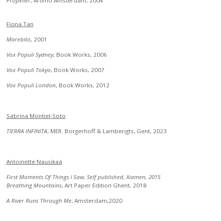
Propeller
, Artimo Amsterdam, 2004
Fiona Tan
Marebito
, 2001
Vox Populi Sydney
, Book Works, 2006
Vox Populi Tokyo
, Book Works, 2007
Vox Populi London
, Book Works, 2012
Sabrina Montiel-Soto
TIERRA INFINITA
, MER. Borgerhoff & Lamberigts, Gent, 2023
Antoinette Nausikaä
First Moments Of Things I Saw, Self published, Xiamen, 2015
Breathing Mountains
, Art Paper Edition Ghent, 2018
A River Runs Through Me
, Amsterdam,2020