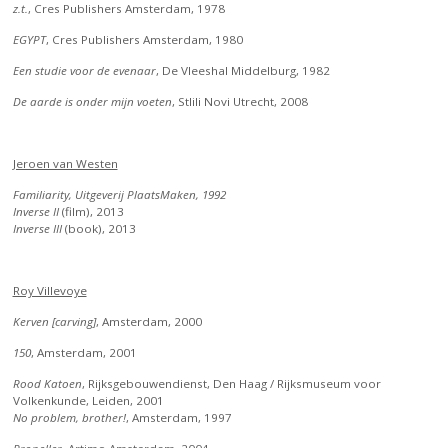
z.t.
, Cres Publishers Amsterdam, 1978
EGYPT
, Cres Publishers Amsterdam, 1980
Een studie voor de evenaar
, De Vleeshal Middelburg, 1982
De aarde is onder mijn voeten
, Stlili Novi Utrecht, 2008
Jeroen van Westen
Familiarity, Uitgeverij PlaatsMaken, 1992
Inverse II
(film), 2013
Inverse III
(book), 2013
Roy Villevoye
Kerven [carving]
, Amsterdam, 2000
150
, Amsterdam, 2001
Rood Katoen
, Rijksgebouwendienst, Den Haag / Rijksmuseum voor
Volkenkunde, Leiden, 2001
No problem, brother!
, Amsterdam, 1997