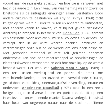
vooral naar de intrinsieke structuur en hoe die is verweven met
het in de aarde zijn. Een niveau van waarneming waarin zowel de
kinetische als de zintuiglijke ervaringen elkaar versterken.
Door
andere culturen te bestuderen wil
Roy Villevoye
(1960) zicht
krijgen op wie we zijn. Door te reizen en anderen te ontmoeten,
met anderen kennis te maken, krijgt hij het gevoel dat inzicht
dichterbij te brengen. In het werk van
Fiona Tan
(1966) spreekt
een fascinatie voor archieven, musea, collecties en depots. Ze
verdiept zich in de wijze waarop beelden, archieven en
verzamelingen onze blik op de wereld om ons heen bespelen.
Met gevonden materiaal of met zelf gefilmde opnamen
onderzoekt Tan hoe door maatschappelijke ontwikkelingen de
identiteitskwesties veranderen en ook hoe onze kijk op de wereld
bepaald wordt. Het werk van
Sabrina Montiel-Soto
(1969) is
een reis tussen werkelijkheid en poëzie die draait om
verschillende landen, onder invloed van verschillende culturen,
geleid door verbeelding, cinematografische vertelling, intuïtie en
onderzoek.
Antoinette Nausikaä
(1973) bezocht een reeks
heilige bergen in diverse landen en portretteerde dit op een
intensieve en ontwapenende manier. Daarna verlegde Nausikaä
haar focus van ongerepte natuur naar de stad, het ultieme