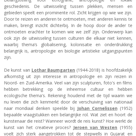
geschiedenis. De uitwisseling tussen plekken, mensen en
gebieden speelt een prominente rol. Zicht krijgen op wie we zijn.
Door te reizen en anderen te ontmoeten, met anderen kennis te
maken, brengt inzicht dichterbij. In de hoop door de ander te
ontmoeten erachter te komen wie we zelf zijn. Onderwerp kan
ook zijn de uitwisseling tussen culturen die elkaar niet kennen,
waarbij thema’s globalisering, kolonisatie en onderdrukking
belangrijk is, antropologie en biologie artistieke uitgangspunten
zijn.
De kunst van
Lothar Baumgarten
(1944-2018) is hoofdzakelijk
afkomstig uit zijn interesse in antropologie en zijn reizen in
Noord- en Zuid-Amerika. Veel van zijn sculpturen, foto's en films
hebben betrekking op de inheemse cultuur en hebben
ecologische thema's. Rekening houdend met de tijd waarin we
nu leven die zich kenmerkt door de verschuiving van nationaal
naar mondiaal denken speelde bij
Johan Cornelissen
(1952)
bepaalde vraagstukken een belangrijke rol. Wat ziet en hoort de
kunstenaar die reist? Wanneer wordt de reis kunst? Hoe werkt de
kunst van het creatieve proces?
Jeroen van Westen
(1955)
voelt zich sterk aangetrokken tot de stepwells in Gujarat en