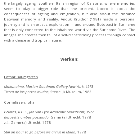
the largely ageing, southern Italian region of Calabria, where memories
seem to play a bigger role than the present. Libero is about the
consequences of ageing and emigration, but also about the distance
between memory and reality. Anouk Kruithof (1981) made a personal
journey and is an artistic exploration in and around Botopasi in Suriname
that is only connected to the inhabited world via the Suriname River. The
images she creates then tell of a self-transforming process through contact
with a dense and tropical nature.
werken:
Lothar Baumgarten
Makunaima, Marian Goodman Gallery New York, 1978
Tierra de los perros mudos
, Stedelijk Museum, 1985
Cornelissen, Johan
Pelotas, R.G.S., Jan van Eyck Academie Maastricht, 1977
dezasette onibus passando
, Gamm(a) Utrecht, 1978
z.t.
, Gamm(a) Utrecht, 1978
Still an hour to go before we arrive in Milan
, 1978