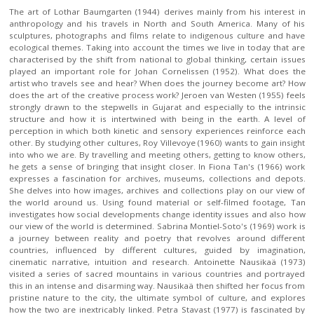
The art of Lothar Baumgarten (1944) derives mainly from his interest in
anthropology and his travels in North and South America. Many of his
sculptures, photographs and films relate to indigenous culture and have
ecological themes. Taking into account the times we live in today that are
characterised by the shift from national to global thinking, certain issues
played an important role for Johan Cornelissen (1952). What does the
artist who travels see and hear? When does the journey become art? How
does the art of the creative process work? Jeroen van Westen (1955) feels
strongly drawn to the stepwells in Gujarat and especially to the intrinsic
structure and how it is intertwined with being in the earth. A level of
perception in which both kinetic and sensory experiences reinforce each
other. By studying other cultures, Roy Villevoye (1960) wants to gain insight
into who we are. By travelling and meeting others, getting to know others,
he gets a sense of bringing that insight closer. In Fiona Tan's (1966) work
expresses a fascination for archives, museums, collections and depots.
She delves into how images, archives and collections play on our view of
the world around us. Using found material or self-filmed footage, Tan
investigates how social developments change identity issues and also how
our view of the world is determined. Sabrina Montiel-Soto's (1969) work is
a journey between reality and poetry that revolves around different
countries, influenced by different cultures, guided by imagination,
cinematic narrative, intuition and research. Antoinette Nausikaä (1973)
visited a series of sacred mountains in various countries and portrayed
this in an intense and disarming way. Nausikaä then shifted her focus from
pristine nature to the city, the ultimate symbol of culture, and explores
how the two are inextricably linked. Petra Stavast (1977) is fascinated by