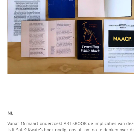
NL
Vanaf 16 maart onderzoekt ARTisBOOK de implicaties van dez
Is It Safe? Kwate’s boek nodigt ons uit om na te denken over d