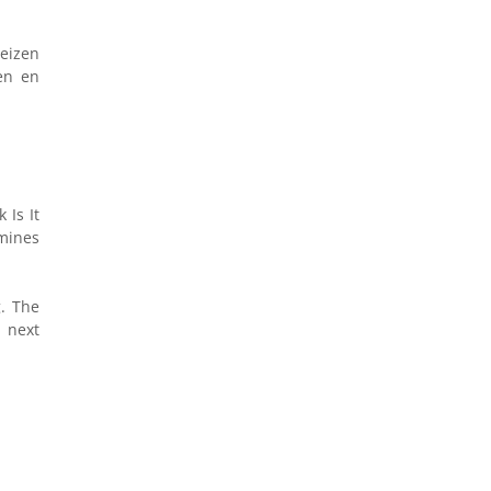
eizen
en en
 Is It
rmines
g. The
 next