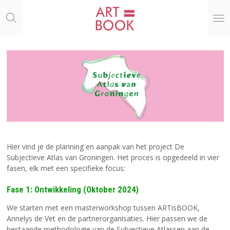
Ga
direct
naar
de
hoofdinhoud
Hier vind je de planning en aanpak van het project
De
Subjectieve Atlas van Groningen
. Het proces is opgedeeld in vier
fasen, elk met een specifieke focus:
Fase 1: Ontwikkeling (Oktober 2024)
We starten met een masterworkshop tussen ARTisBOOK,
Annelys de Vet en de partnerorganisaties. Hier passen we de
bestaande methodologie van de Subjectieve Atlassen aan de